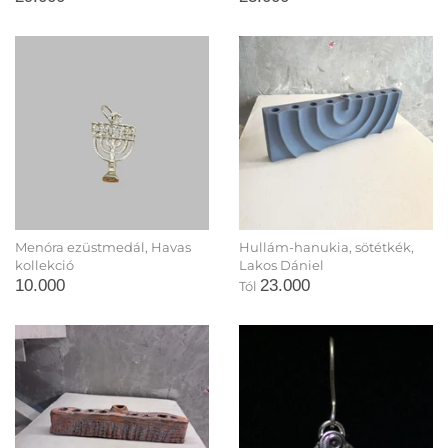
Menóra ezüstmedál, Havas
Hullám-hanukia, sötétkék,
kollekció
Lakos Dániel
10.000
23.000
Tól