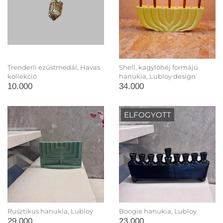
Trenderli ezüstmedál, Havas
Shell, kagylóhéj formájú
kollekció
hanukia, Lubloy design
10.000
34.000
ELFOGYOTT
Rusztikus hanukia, Lubloy
Boogie hanukia, Lubloy
29.000
23.000