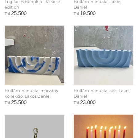
Logifaces Hanukia - Miracle
Hullám-hanukia, Lakos
edition
Dániel
25.500
19.500
Tól
Tól
Hullám-hanukia, márvány
Hullám-hanukia, kék, Lakos
kollekció, Lakos Dániel
Dániel
25.500
23.000
Tól
Tól