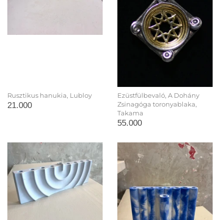
Rusztikus hanukia, Lubloy
Ezüstfülbevaló, A Dohány
21.000
Zsinagóga toronyablaka,
Takama
55.000