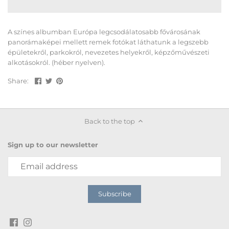
A színes albumban Európa legcsodálatosabb fővárosának
panorámaképei mellett remek fotókat láthatunk a legszebb
épületekről, parkokról, nevezetes helyekről, képzőművészeti
alkotásokról. (héber nyelven).
Share
Share
Pin
Share:
on
on
the
Facebook
Twitter
main
image
Back to the top
Sign up to our newsletter